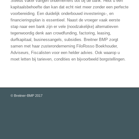
Steeds vaker vangen ondernemers bot bij de bank. Hebt u een
kapitaalsbehoefte dan kan dat echt niet meer zonder een perfecte
voorbereiding. Een duidelijk onderbouwd investerings-, en
financieringsplan is essentieel. Naast de vroeger vaak eerste
stap naar een bank zijn er vele (noodzakelijke) alternatieven
tegenwoordig denk aan crowdfunding, factoring, leasing,
durfkapitaal, businessangels, subsidies. Breitner BMP zorgt
samen met haar zusteronderneming FiloRosso Boekhouder,
Adviseurs, Fiscalisten voor een helder advies. Ook waarop u
moet letten bij tarieven, condities en bijvoorbeeld borgstellingen.
© Breitner-BMP 2017